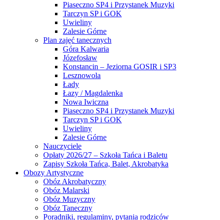
Piaseczno SP4 i Przystanek Muzyki
Tarczyn SP i GOK
Uwieliny
Zalesie Górne
Plan zajęć tanecznych
Góra Kalwaria
Józefosław
Konstancin – Jeziorna GOSIR i SP3
Lesznowola
Łady
Łazy / Magdalenka
Nowa Iwiczna
Piaseczno SP4 i Przystanek Muzyki
Tarczyn SP i GOK
Uwieliny
Zalesie Górne
Nauczyciele
Opłaty 2026/27 – Szkoła Tańca i Baletu
Zapisy Szkoła Tańca, Balet, Akrobatyka
Obozy Artystyczne
Obóz Akrobatyczny
Obóz Malarski
Obóz Muzyczny
Obóz Taneczny
Poradniki, regulaminy, pytania rodziców