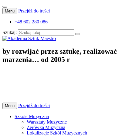
Przejdź do treści
Menu
+48 602 280 086
Szukaj:
Szkoła Muzyczna I stopnia, Szkoła Tańca i Baletu, Obozy
by rozwijać przez sztukę, realizować
Akademia Sztuk Maestro
Artystyczne
marzenia… od 2005 r
Przejdź do treści
Menu
Szkoła Muzyczna
Warsztaty Muzyczne
Zerówka Muzyczna
Lokalizacje Szkół Muzycznych