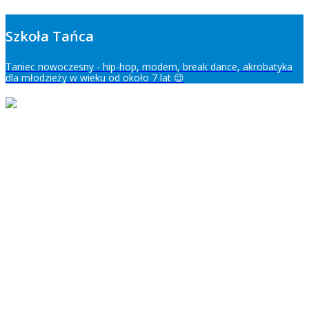
Szkoła Tańca
Taniec nowoczesny - hip-hop, modern, break dance, akrobatyka
dla młodzieży w wieku od około 7 lat 😉