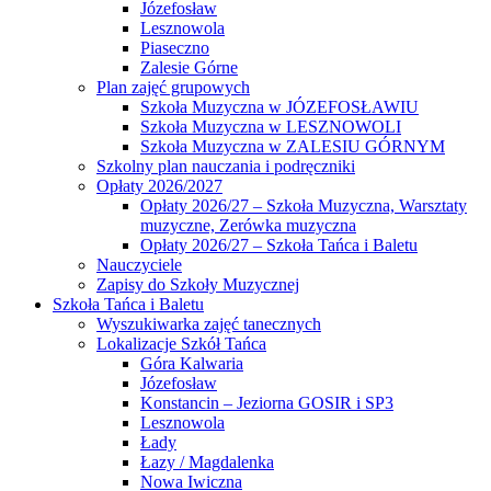
Józefosław
Lesznowola
Piaseczno
Zalesie Górne
Plan zajęć grupowych
Szkoła Muzyczna w JÓZEFOSŁAWIU
Szkoła Muzyczna w LESZNOWOLI
Szkoła Muzyczna w ZALESIU GÓRNYM
Szkolny plan nauczania i podręczniki
Opłaty 2026/2027
Opłaty 2026/27 – Szkoła Muzyczna, Warsztaty
muzyczne, Zerówka muzyczna
Opłaty 2026/27 – Szkoła Tańca i Baletu
Nauczyciele
Zapisy do Szkoły Muzycznej
Szkoła Tańca i Baletu
Wyszukiwarka zajęć tanecznych
Lokalizacje Szkół Tańca
Góra Kalwaria
Józefosław
Konstancin – Jeziorna GOSIR i SP3
Lesznowola
Łady
Łazy / Magdalenka
Nowa Iwiczna