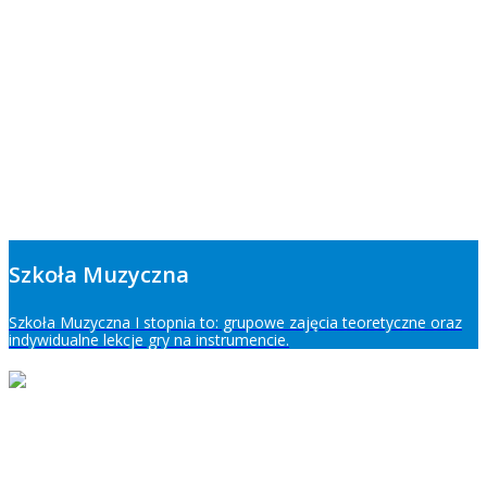
Szkoła Muzyczna
Szkoła Muzyczna I stopnia to: grupowe zajęcia teoretyczne oraz
indywidualne lekcje gry na instrumencie.